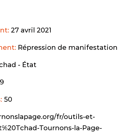
nt:
27 avril 2021
ment:
Répression de manifestation
chad - État
9
s:
50
rnonslapage.org/fr/outils-et-
t%20Tchad-Tournons-la-Page-