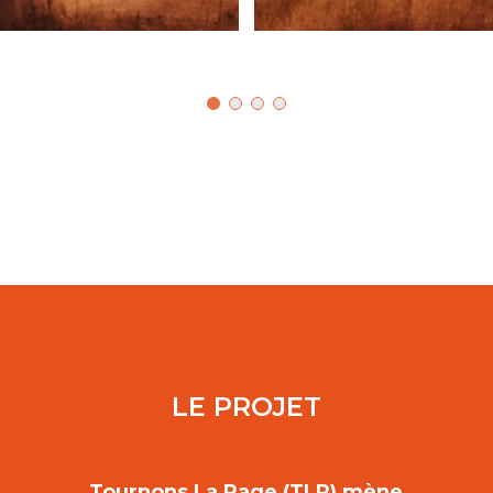
LE PROJET
Tournons La Page (TLP) mène