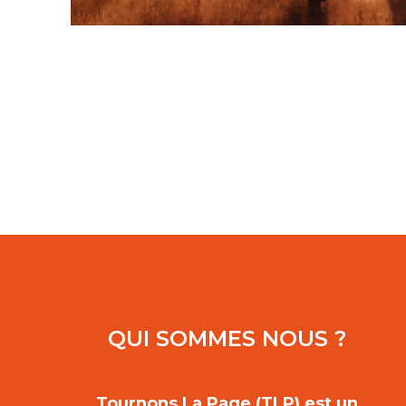
QUI SOMMES NOUS ?
Tournons La Page (TLP) est un