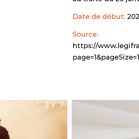
Date de début:
202
Source:
https://www.legif
page=1&pageSize=