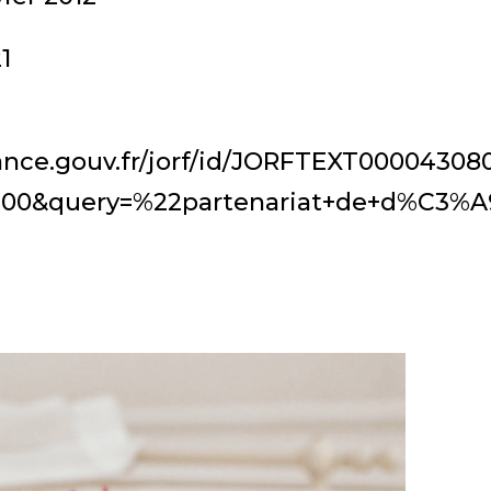
1
rance.gouv.fr/jorf/id/JORFTEXT00004308
100&query=%22partenariat+de+d%C3%A9