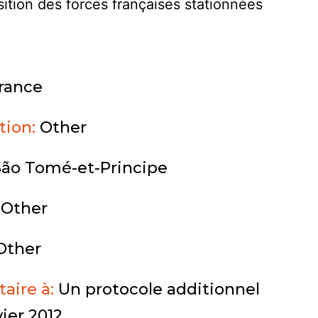
osition des forces françaises stationnées
rance
ution:
Other
São Tomé-et-Principe
:
Other
Other
aire à:
Un protocole additionnel
vier 2012