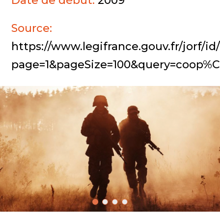
Date de début:
2009
Source:
https://www.legifrance.gouv.fr/jorf
page=1&pageSize=100&query=coop%C3