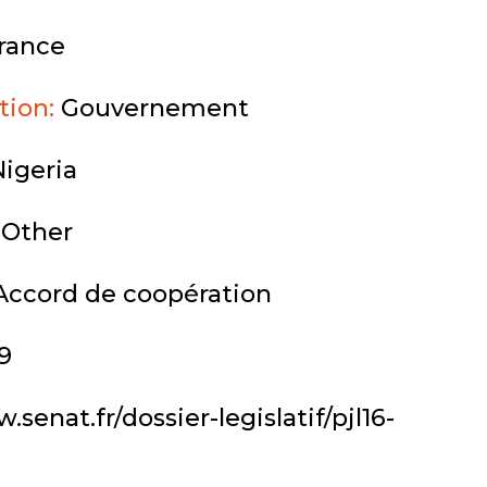
rance
ution:
Gouvernement
Nigeria
:
Other
Accord de coopération
9
.senat.fr/dossier-legislatif/pjl16-